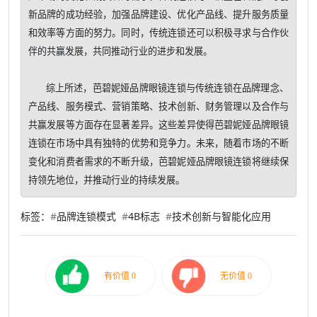
新品牌的成功经验，加强品牌建设、优化产品线、提升服务质量
和效率等方面的努力。同时，传统连锁还可以积极寻求与合作伙
伴的共赢发展，共同推动行业的进步和发展。

   综上所述，芭碧妮娅品牌眼镜连锁与传统连锁在品牌理念、
产品线、服务模式、营销策略、技术创新、财务管理以及合作与
共赢发展等方面存在显著差异。这些差异使得芭碧妮娅品牌眼镜
连锁在市场中具有独特的优势和竞争力。未来，随着市场的不断
变化和消费者需求的不断升级，芭碧妮娅品牌眼镜连锁将继续保
持领先地位，并推动行业的持续发展。
标签：
#
品牌连锁模式
#
4B标志
#
技术创新与智能化应用