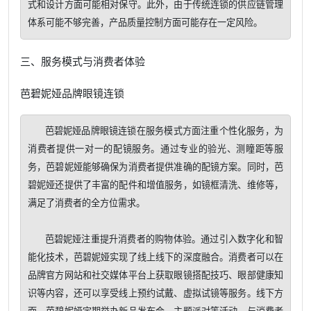
式和设计方面可能相对保守。此外，由于传统连锁的供应链管理
体系可能不够完善，产品质量控制方面可能存在一定风险。
三、服务模式与消费者体验
芭碧妮娅品牌眼镜连锁
   芭碧妮娅品牌眼镜连锁在服务模式方面注重个性化服务，为
消费者提供一对一的配镜服务。通过专业的验光、测瞳距等服
务，芭碧妮娅能够确保为消费者提供准确的配镜方案。同时，芭
碧妮娅还提供了丰富的配件和增值服务，如镜框清洗、维修等，
满足了消费者的全方位需求。

   芭碧妮娅注重提升消费者的购物体验。通过引入数字化和智
能化技术，芭碧妮娅实现了线上线下的深度融合。消费者可以在
品牌官方网站和社交媒体平台上获取眼镜搭配技巧、眼部健康知
识等内容，还可以享受线上预约试戴、虚拟试镜等服务。线下方