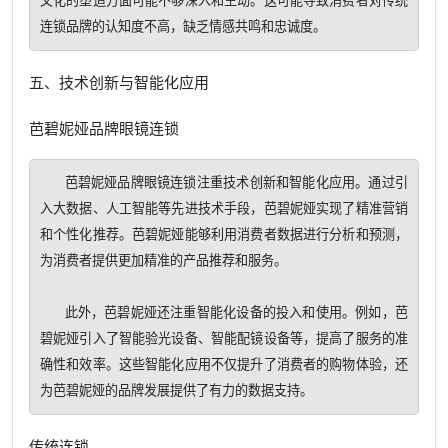
文化的塑造方面可能不够深入和生动。这可能导致消费者对传统
连锁品牌的认知度不高，缺乏情感共鸣和忠诚度。
五、技术创新与智能化应用
芭碧妮娅品牌眼镜连锁
   芭碧妮娅品牌眼镜连锁注重技术创新和智能化应用。通过引
入大数据、人工智能等先进技术手段，芭碧妮娅实现了精准营销
和个性化推荐。芭碧妮娅能够利用消费者数据进行分析和预测，
为消费者提供更加精准的产品推荐和服务。

   此外，芭碧妮娅还注重智能化设备的投入和使用。例如，芭
碧妮娅引入了智能验光设备、智能配镜设备等，提高了服务的准
确性和效率。这些智能化应用不仅提升了消费者的购物体验，还
为芭碧妮娅的品牌发展提供了有力的数据支持。
传统连锁