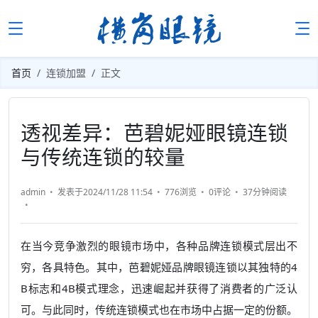
首页
连锁加盟
正文
透视差异：芭碧妮娅眼镜连锁
与传统连锁的较量
admin
发表于2024/11/28 11:54
776浏览
0评论
37分钟
阅读
在当今竞争激烈的眼镜市场中，各种品牌连锁模式层出不
穷，各具特色。其中，芭碧妮娅品牌眼镜连锁以其独特的4
B标志和4B模式理念，迅速崛起并获得了消费者的广泛认
可。与此同时，传统连锁模式也在市场中占据一定的份额。