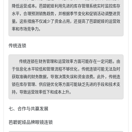
降低运营成本。芭碧妮娅利用先进的库存管理系统实时监控库存
水平，合理预测销售趋势，并根据季节变化和促销活动调整进货
量。这些措施不仅减少了资金占用，还提高了芭碧妮娅的运营效
率和市场竞争力。
传统连锁
   传统连锁在财务管理和运营效率方面可能存在一定问题。由
于信息化水平较低和管理流程不够优化，传统连锁可能无法及时
获取准确的财务数据，导致决策失误和资金浪费。此外，传统连
锁在库存管理、供应链优化等方面可能缺乏先进的手段和技术支
持，导致运营效率低下和成本上升。
七、合作与共赢发展
芭碧妮娅品牌眼镜连锁